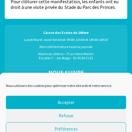
Pour clôturer cette manifestation, les enfants ont eu
droit à une visite privée du Stade du Parc des Princes.
Caisse des Ecoles du 16ème
Lundi Mardi Jeudi Vendredi 9h00-12h00 et 14h00-16h30
Mercredi fermeture toute la journée
Mairie du 16ème – 71 av Henri Martin
Escalier C – 1er étage – 01 45 04 31 61
NOUS SUIVRE
ÉGALEMENT GRÂCE À :
Nous utilisons des cookies pour optimiser notre site web et notre service.
Accepter
Marchés publics
Plan du site
Refuser
Recrutement
Mentions légales
Liens utiles
Nous contacter
Préférences
Conditions d'utilisation