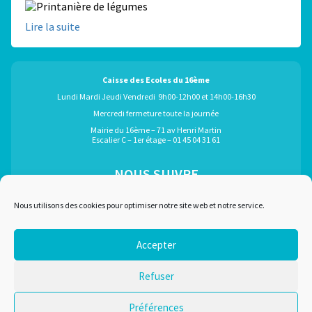
Lire la suite
Caisse des Ecoles du 16ème
Lundi Mardi Jeudi Vendredi 9h00-12h00 et 14h00-16h30
Mercredi fermeture toute la journée
Mairie du 16ème – 71 av Henri Martin
Escalier C – 1er étage – 01 45 04 31 61
NOUS SUIVRE
ÉGALEMENT GRÂCE À :
Nous utilisons des cookies pour optimiser notre site web et notre service.
Accepter
Marchés publics
Plan du site
Refuser
Recrutement
Mentions légales
Liens utiles
Nous contacter
Préférences