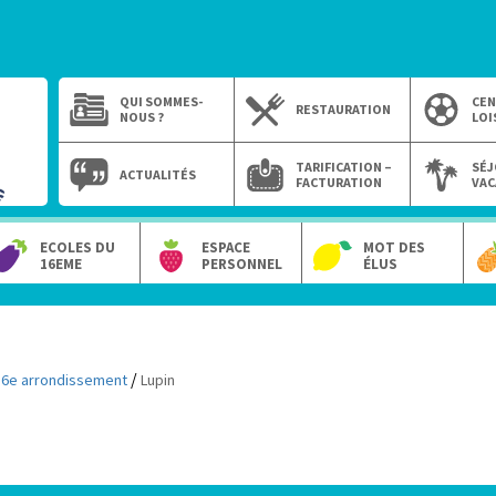
QUI SOMMES-
CEN
RESTAURATION
NOUS ?
LOI
TARIFICATION –
SÉJ
ACTUALITÉS
FACTURATION
VAC
ECOLES DU
ESPACE
MOT DES
16EME
PERSONNEL
ÉLUS
/
16e arrondissement
Lupin