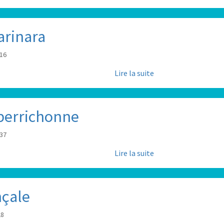
arinara
:16
Lire la suite
 berrichonne
:37
Lire la suite
nçale
28