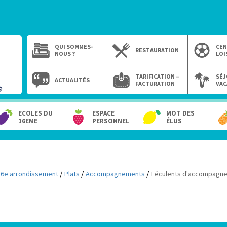
QUI SOMMES-
CEN
RESTAURATION
NOUS ?
LOI
TARIFICATION –
SÉJ
ACTUALITÉS
FACTURATION
VAC
ECOLES DU
ESPACE
MOT DES
16EME
PERSONNEL
ÉLUS
/
/
/
16e arrondissement
Plats
Accompagnements
Féculents d'accompagn