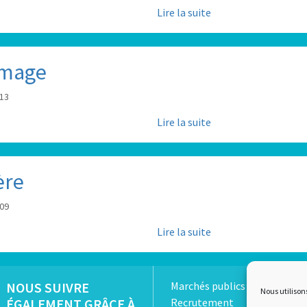
Lire la suite
omage
:13
Lire la suite
ère
:09
Lire la suite
NOUS SUIVRE
Marchés publics
Nous utilison
ÉGALEMENT GRÂCE À
Recrutement