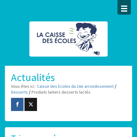
Actualités
/
Vous êtes ici :
Caisse des Ecoles du 16e arrondissement
/
Desserts
Produits laitiers desserts lactés