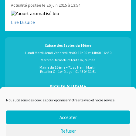
Actualité postée le 26 juin 2015 à 13:54
Lire la suite
Caisse des Ecoles du 16ème
Lundi Mardi Jeudi Vendredi 9h00-12h00 et 14h00-16h30
Mercredi fermeture toute la journée
Mairie du 16ème – 71 av Henri Martin
Escalier C – 1er étage – 01 45 04 31 61
NOUS SUIVRE
ÉGALEMENT GRÂCE À :
Nous utilisons des cookies pour optimiser notre site web et notre service.
Accepter
Marchés publics
Plan du site
Refuser
Recrutement
Mentions légales