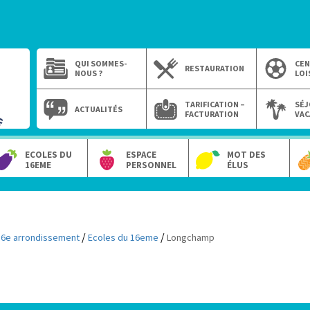
QUI SOMMES-
CEN
RESTAURATION
NOUS ?
LOI
TARIFICATION –
SÉJ
ACTUALITÉS
FACTURATION
VAC
ECOLES DU
ESPACE
MOT DES
16EME
PERSONNEL
ÉLUS
/
/
16e arrondissement
Ecoles du 16eme
Longchamp