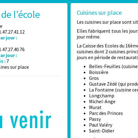
de l'école
Cuisines sur place
Les cuisines sur place sont si
e
Elles fabriquent tous les jou
.47.27.41.12
jour même.
r jour :
e
La Caisse des Ecoles du 16èm
.47.27.40.76
cuisines dont 2 cuisines prin
r jour :
jours en période de restaurati
s :
7
Belles-Feuilles (cuisine
sines sur place
Boissière
Gros
Gustave Zédé (qui produ
La Fontaine (cuisine ce
Longchamp
Michel-Ange
Murat
Parc des Princes
Passy
Paul Valéry
Saint-Didier