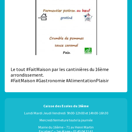
Le tout #FaitMaison par les cantinières du 16ème
arrondissement.
#FaitMaison #Gastronomie #AlimentationPlaisir
Caisse des Ecoles du 16ème
Lundi Mardi Jeudi Vendredi 9h00-12h00 et 14h00-16h30
Mercredi fermeture toute la journée
Mairie du 16ème – 71 av Henri Martin
Escalier C – 1er étage – 01 45 04 31 61