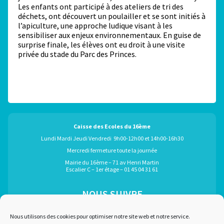
Les enfants ont participé à des ateliers de tri des
déchets, ont découvert un poulailler et se sont initiés à
l’apiculture, une approche ludique visant à les
sensibiliser aux enjeux environnementaux. En guise de
surprise finale, les élèves ont eu droit à une visite
privée du stade du Parc des Princes.
Caisse des Ecoles du 16ème
Lundi Mardi Jeudi Vendredi 9h00-12h00 et 14h00-16h30
Mercredi fermeture toute la journée
Mairie du 16ème – 71 av Henri Martin
Escalier C – 1er étage – 01 45 04 31 61
NOUS SUIVRE
ÉGALEMENT GRÂCE À :
Nous utilisons des cookies pour optimiser notre site web et notre service.