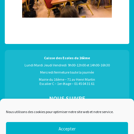
Caisse des Ecoles du 16ème
Lundi Mardi Jeudi Vendredi 9h00-12h00 et 14h00-16h30
Mercredi fermeture toute la journée
Mairie du 16ème – 71 av Henri Martin
Escalier C – 1er étage – 01 45 04 31 61
NOUS SUIVRE
ÉGALEMENT GRÂCE À :
Nous utilisons des cookies pour optimiser notre site web et notre service.
Accepter