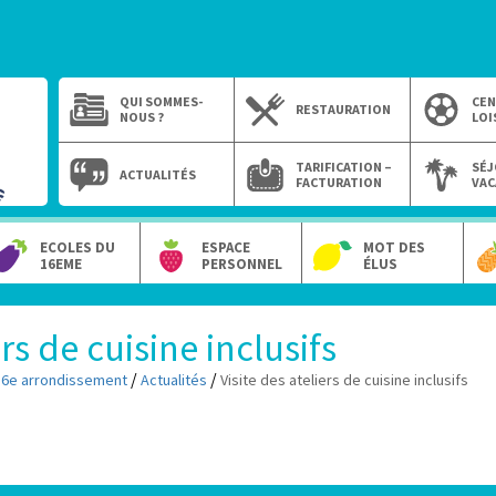
QUI SOMMES-
CEN
RESTAURATION
NOUS ?
LOI
TARIFICATION –
SÉJ
ACTUALITÉS
FACTURATION
VAC
ECOLES DU
ESPACE
MOT DES
16EME
PERSONNEL
ÉLUS
ers de cuisine inclusifs
/
/
16e arrondissement
Actualités
Visite des ateliers de cuisine inclusifs