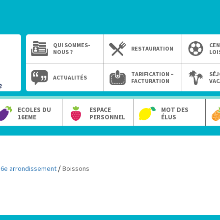
QUI SOMMES-
CEN
RESTAURATION
NOUS ?
LOI
TARIFICATION –
SÉJ
ACTUALITÉS
FACTURATION
VAC
ECOLES DU
ESPACE
MOT DES
16EME
PERSONNEL
ÉLUS
/
16e arrondissement
Boissons