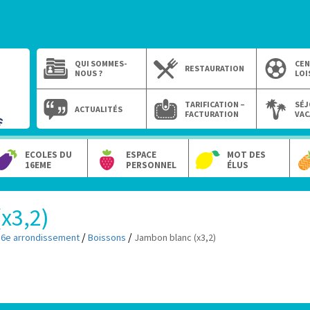
QUI SOMMES-
CEN
RESTAURATION
NOUS ?
LOI
TARIFICATION –
SÉJ
ACTUALITÉS
FACTURATION
VAC
ECOLES DU
ESPACE
MOT DES
16EME
PERSONNEL
ÉLUS
x3,2)
/
/
16e arrondissement
Boissons
Jambon blanc (x3,2)