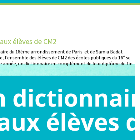
t aux élèves de CM2
D
 Maire du 16ème arrondissement de Paris et de Samia Badat
13
, l’ensemble des élèves de CM2 des écoles publiques du 16ᵉ se
pa
 année, un dictionnaire en complément de leur diplôme de fin
pa