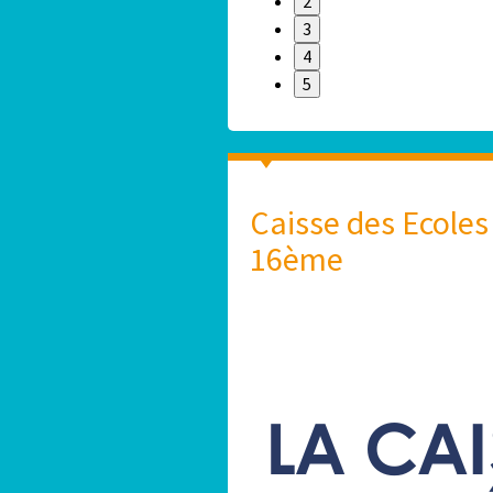
2
3
4
5
Caisse des Ecoles
16ème