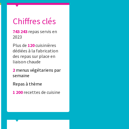
Chiffres clés
743 243
repas servis en
es élèves du 16e réalisent l’affiche Stade Fr
2023
Plus de
120
cuisinières
0 élèves du 16e ont été accueillis Lundi 8 juin 2026 au stade Jean-Bo
dédiées à la fabrication
rticipation au concours de dessin organisé par la Caisse des écoles 
des repas sur place en
rtenariat avec le Stade Français Paris.
liaison chaude
2
menus végétariens par
semaine
Repas à thème
1 200
recettes de cuisine