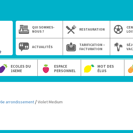
QUI SOMMES-
CEN
RESTAURATION
NOUS ?
LOI
TARIFICATION –
SÉJ
ACTUALITÉS
FACTURATION
VAC
ECOLES DU
ESPACE
MOT DES
16EME
PERSONNEL
ÉLUS
/
16e arrondissement
Violet Medium