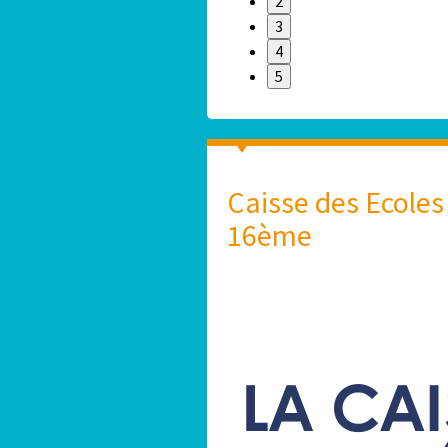
2
3
4
5
Caisse des Ecoles
16ème