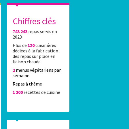
Chiffres clés
743 243
repas servis en
es élèves du 16e réalisent l’affiche Stade Fr
2023
Plus de
120
cuisinières
0 élèves du 16e ont été accueillis Lundi 8 juin 2026 au stade Jean-Bo
dédiées à la fabrication
rticipation au concours de dessin organisé par la Caisse des écoles 
des repas sur place en
rtenariat avec le Stade Français Paris.
liaison chaude
2
menus végétariens par
semaine
Repas à thème
1 200
recettes de cuisine