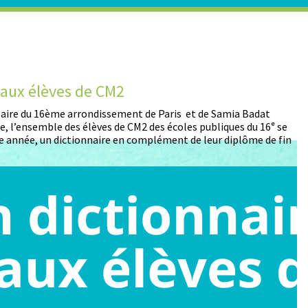
t aux élèves de CM2
D
 Maire du 16ème arrondissement de Paris et de Samia Badat
13
, l’ensemble des élèves de CM2 des écoles publiques du 16ᵉ se
pa
 année, un dictionnaire en complément de leur diplôme de fin
pa