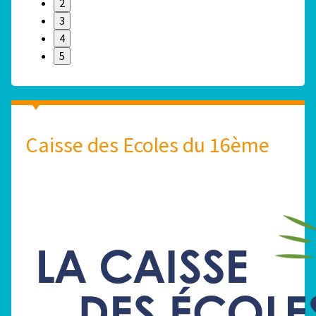
2
3
4
5
Caisse des Ecoles du 16ème