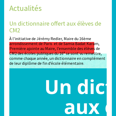
Actualités
Un dictionnaire offert aux élèves de
Des
CM2
Sta
n
À l’initiative de Jérémy Redler, Maire du 16ème
130 é
 dans
arrondissement de Paris et de Samia Badat Karam,
stade
Première ajointe au Maire, l’ensemble des élèves de
conco
CM2 des écoles publiques du 16ᵉ se sont vu remettre,
la ma
comme chaque année, un dictionnaire en complément
Paris
de leur diplôme de fin d’école élémentaire.