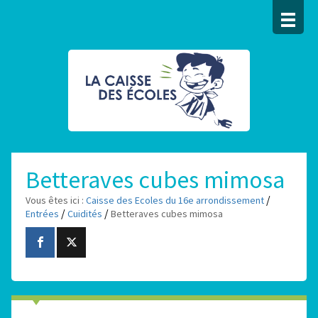
Betteraves cubes mimosa
/
Vous êtes ici :
Caisse des Ecoles du 16e arrondissement
/
/
Entrées
Cuidités
Betteraves cubes mimosa