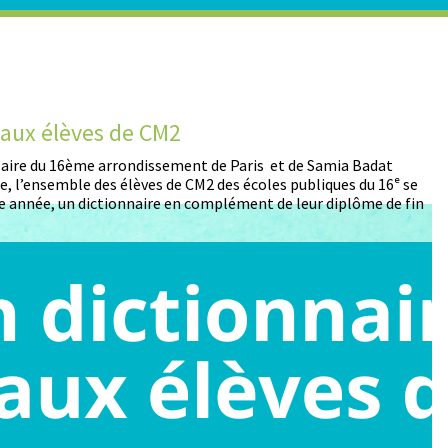
t aux élèves de CM2
D
 Maire du 16ème arrondissement de Paris et de Samia Badat
13
, l’ensemble des élèves de CM2 des écoles publiques du 16ᵉ se
pa
 année, un dictionnaire en complément de leur diplôme de fin
pa