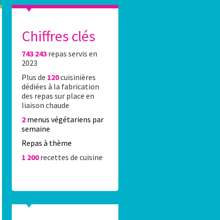
Chiffres clés
743 243
repas servis en
es élèves du 16e réalisent l’affiche Stade Fr
2023
Plus de
120
cuisinières
0 élèves du 16e ont été accueillis Lundi 8 juin 2026 au stade Jean-Bo
dédiées à la fabrication
rticipation au concours de dessin organisé par la Caisse des écoles 
des repas sur place en
rtenariat avec le Stade Français Paris.
liaison chaude
2
menus végétariens par
semaine
Repas à thème
1 200
recettes de cuisine