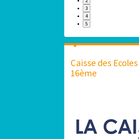
2
3
4
5
Caisse des Ecoles
16ème