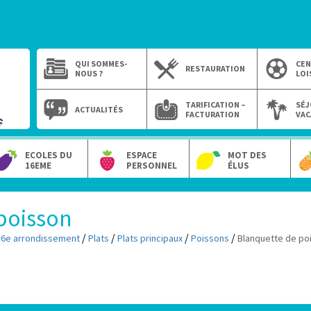
QUI SOMMES-
CEN
RESTAURATION
NOUS ?
LOI
TARIFICATION –
SÉJ
ACTUALITÉS
FACTURATION
VAC
ECOLES DU
ESPACE
MOT DES
16EME
PERSONNEL
ÉLUS
poisson
/
/
/
/
16e arrondissement
Plats
Plats principaux
Poissons
Blanquette de po