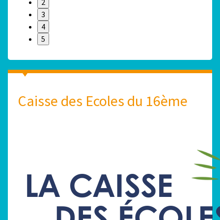
2
3
4
5
Caisse des Ecoles du 16ème