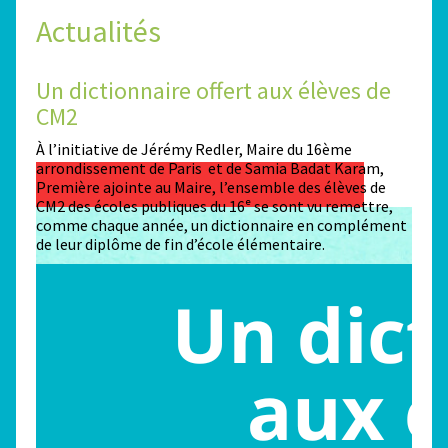
Actualités
Un dictionnaire offert aux élèves de
Des
CM2
Sta
n
À l’initiative de Jérémy Redler, Maire du 16ème
130 é
 dans
arrondissement de Paris et de Samia Badat Karam,
stade
Première ajointe au Maire, l’ensemble des élèves de
conco
CM2 des écoles publiques du 16ᵉ se sont vu remettre,
la ma
comme chaque année, un dictionnaire en complément
Paris
de leur diplôme de fin d’école élémentaire.