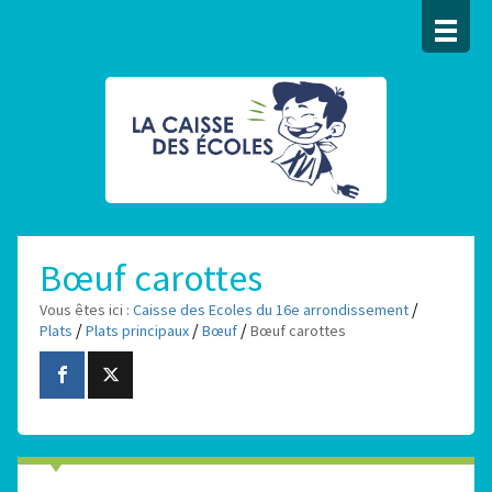
Bœuf carottes
/
Vous êtes ici :
Caisse des Ecoles du 16e arrondissement
/
/
/
Plats
Plats principaux
Bœuf
Bœuf carottes