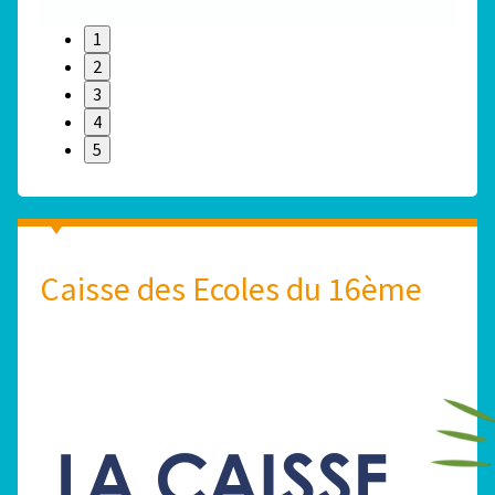
1
2
3
4
5
Caisse des Ecoles du 16ème