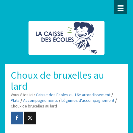
Choux de bruxelles au
lard
/
Vous êtes ici :
Caisse des Ecoles du 16e arrondissement
/
/
/
Plats
Accompagnements
Légumes d'accompagnement
Choux de bruxelles au lard