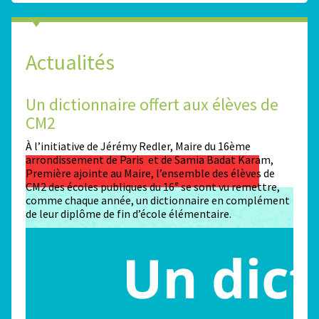
Actualités
Un dictionnaire offert aux élèves de
Des
CM2
Sta
n
À l’initiative de Jérémy Redler, Maire du 16ème
130 é
 dans
arrondissement de Paris et de Samia Badat Karam,
stade
Première ajointe au Maire, l’ensemble des élèves de
conco
CM2 des écoles publiques du 16ᵉ se sont vu remettre,
la ma
comme chaque année, un dictionnaire en complément
Paris
de leur diplôme de fin d’école élémentaire.