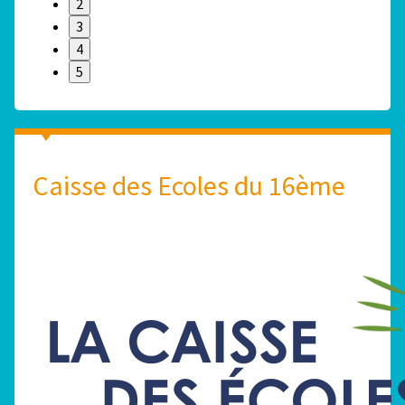
2
3
4
5
Caisse des Ecoles du 16ème