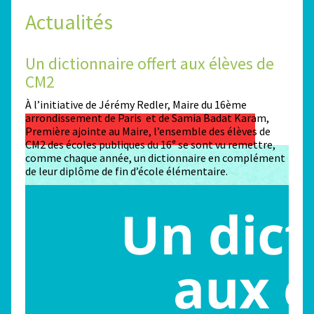
Actualités
Un dictionnaire offert aux élèves de
Des
CM2
Sta
n
À l’initiative de Jérémy Redler, Maire du 16ème
130 é
 dans
arrondissement de Paris et de Samia Badat Karam,
stade
Première ajointe au Maire, l’ensemble des élèves de
conco
CM2 des écoles publiques du 16ᵉ se sont vu remettre,
la ma
comme chaque année, un dictionnaire en complément
Paris
de leur diplôme de fin d’école élémentaire.