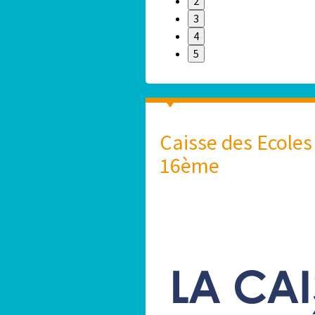
2
3
4
5
Caisse des Ecoles
16ème