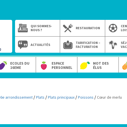
QUI SOMMES-
CEN
RESTAURATION
NOUS ?
LOI
TARIFICATION –
SÉJ
ACTUALITÉS
FACTURATION
VAC
ECOLES DU
ESPACE
MOT DES
16EME
PERSONNEL
ÉLUS
/
/
/
/
16e arrondissement
Plats
Plats principaux
Poissons
Cœur de merlu