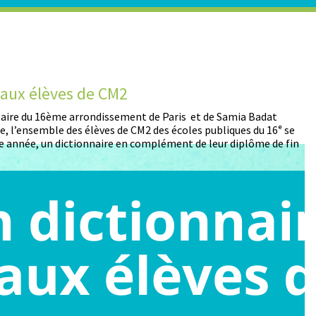
t aux élèves de CM2
D
 Maire du 16ème arrondissement de Paris et de Samia Badat
13
, l’ensemble des élèves de CM2 des écoles publiques du 16ᵉ se
pa
 année, un dictionnaire en complément de leur diplôme de fin
pa