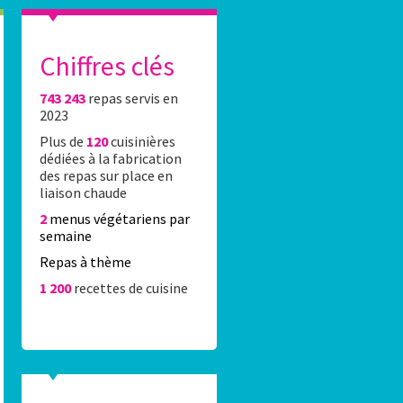
Chiffres clés
743 243
repas servis en
es élèves du 16e réalisent l’affiche Stade Fr
2023
Plus de
120
cuisinières
0 élèves du 16e ont été accueillis Lundi 8 juin 2026 au stade Jean-Bo
dédiées à la fabrication
rticipation au concours de dessin organisé par la Caisse des écoles 
des repas sur place en
rtenariat avec le Stade Français Paris.
liaison chaude
2
menus végétariens par
semaine
Repas à thème
1 200
recettes de cuisine