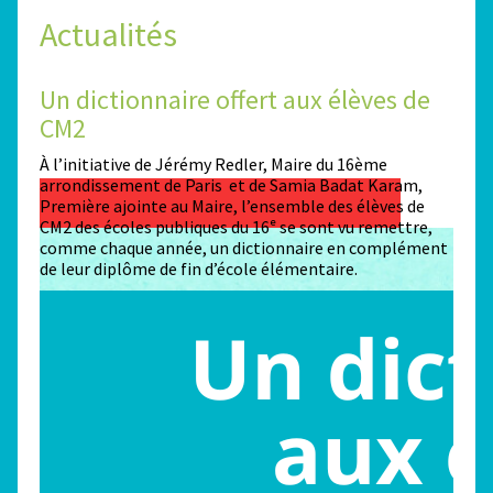
Actualités
Un dictionnaire offert aux élèves de
Des
CM2
Sta
n
À l’initiative de Jérémy Redler, Maire du 16ème
130 é
 dans
arrondissement de Paris et de Samia Badat Karam,
stade
Première ajointe au Maire, l’ensemble des élèves de
conco
CM2 des écoles publiques du 16ᵉ se sont vu remettre,
la ma
comme chaque année, un dictionnaire en complément
Paris
de leur diplôme de fin d’école élémentaire.