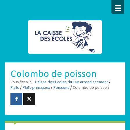
Colombo de poisson
/
Vous êtes ici :
Caisse des Ecoles du 16e arrondissement
/
/
/
Plats
Plats principaux
Poissons
Colombo de poisson