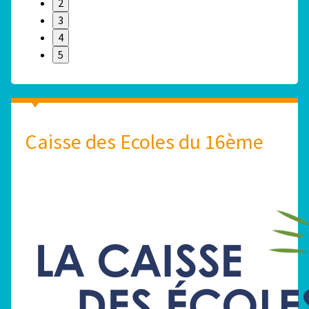
2
3
4
5
Caisse des Ecoles du 16ème