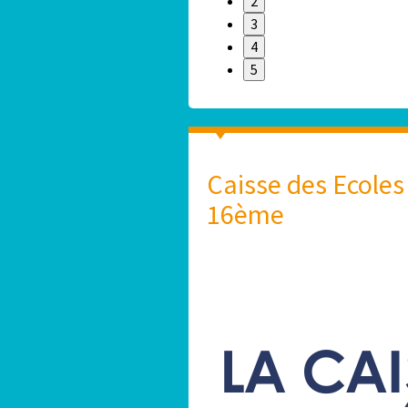
2
3
4
5
Caisse des Ecoles
16ème