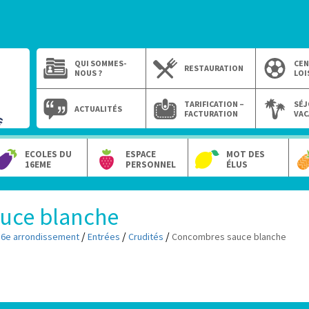
QUI SOMMES-
CEN
RESTAURATION
NOUS ?
LOI
TARIFICATION –
SÉJ
ACTUALITÉS
FACTURATION
VAC
ECOLES DU
ESPACE
MOT DES
16EME
PERSONNEL
ÉLUS
uce blanche
/
/
/
16e arrondissement
Entrées
Crudités
Concombres sauce blanche