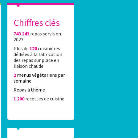
Chiffres clés
743 243
repas servis en
es élèves du 16e réalisent l’affiche Stade Fr
2023
Plus de
120
cuisinières
0 élèves du 16e ont été accueillis Lundi 8 juin 2026 au stade Jean-Bo
dédiées à la fabrication
rticipation au concours de dessin organisé par la Caisse des écoles 
des repas sur place en
rtenariat avec le Stade Français Paris.
liaison chaude
2
menus végétariens par
semaine
Repas à thème
1 200
recettes de cuisine