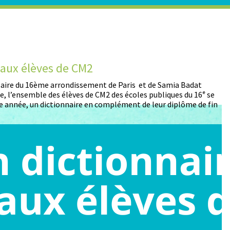
t aux élèves de CM2
D
 Maire du 16ème arrondissement de Paris et de Samia Badat
13
, l’ensemble des élèves de CM2 des écoles publiques du 16ᵉ se
pa
 année, un dictionnaire en complément de leur diplôme de fin
pa