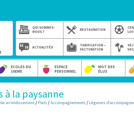
QUI SOMMES-
CEN
RESTAURATION
NOUS ?
LOI
TARIFICATION –
SÉJ
ACTUALITÉS
FACTURATION
VAC
ECOLES DU
ESPACE
MOT DES
16EME
PERSONNEL
ÉLUS
s à la paysanne
/
/
/
16e arrondissement
Plats
Accompagnements
Légumes d'accompagne