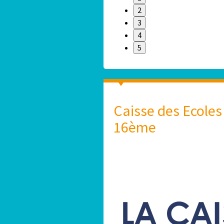
2
3
4
5
Caisse des Ecoles
16ème