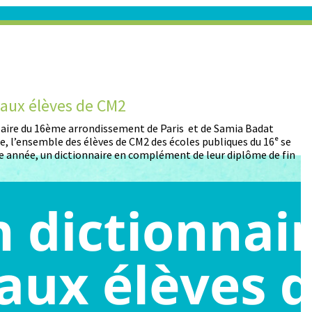
Des élèves du 16e réalisen
aris et de Samia Badat
130 élèves du 16e ont été accueillis Lu
écoles publiques du 16ᵉ se
participation au concours de dessin org
ent de leur diplôme de fin
partenariat avec le Stade Français Par