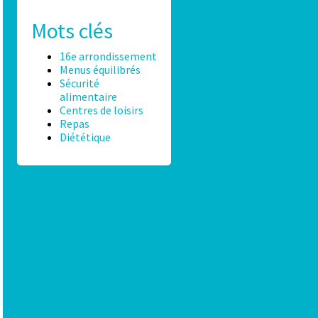
Mots clés
16e arrondissement
Menus équilibrés
Sécurité
alimentaire
Centres de loisirs
Repas
Diététique