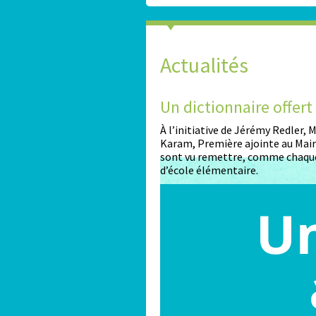
Actualités
n dictionnaire offert aux élèves de CM2
l’initiative de Jérémy Redler, Maire du 16ème arrondissement de P
ram, Première ajointe au Maire, l’ensemble des élèves de CM2 des 
nt vu remettre, comme chaque année, un dictionnaire en complém
école élémentaire.