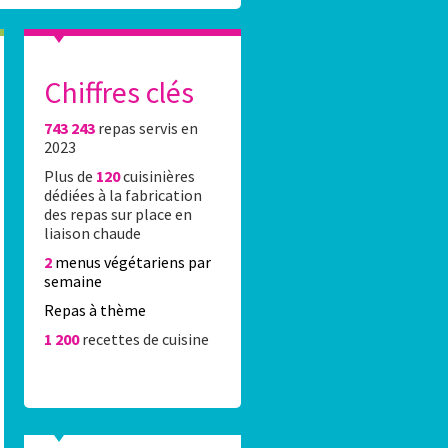
Chiffres clés
743 243
repas servis en
t l’affiche Stade Français VS Lou Rugby
Un co
2023
Plus de
120
cuisinières
ndi 8 juin 2026 au stade Jean-Bouin à la suite de leur
Depuis 
dédiées à la fabrication
anisé par la Caisse des écoles de la mairie du 16e, en
140 élè
des repas sur place en
is.
Caisse d
liaison chaude
classes 
2
menus végétariens par
semaine
Repas à thème
1 200
recettes de cuisine