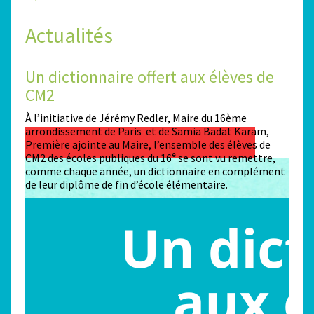
Actualités
Un dictionnaire offert aux élèves de
Des
CM2
Sta
n
À l’initiative de Jérémy Redler, Maire du 16ème
130 é
 dans
arrondissement de Paris et de Samia Badat Karam,
stade
Première ajointe au Maire, l’ensemble des élèves de
conco
CM2 des écoles publiques du 16ᵉ se sont vu remettre,
la ma
comme chaque année, un dictionnaire en complément
Paris
de leur diplôme de fin d’école élémentaire.