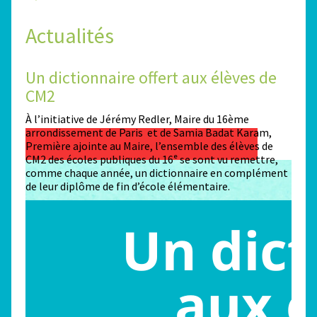
Actualités
Un dictionnaire offert aux élèves de
Des
CM2
Sta
n
À l’initiative de Jérémy Redler, Maire du 16ème
130 é
 dans
arrondissement de Paris et de Samia Badat Karam,
stade
Première ajointe au Maire, l’ensemble des élèves de
conco
CM2 des écoles publiques du 16ᵉ se sont vu remettre,
la ma
comme chaque année, un dictionnaire en complément
Paris
de leur diplôme de fin d’école élémentaire.