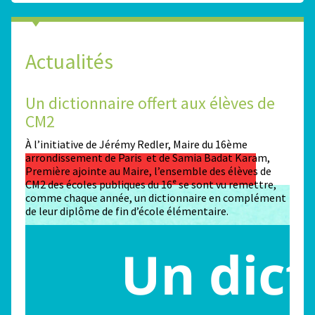
Actualités
Un dictionnaire offert aux élèves de
Des
CM2
Sta
n
À l’initiative de Jérémy Redler, Maire du 16ème
130 é
 dans
arrondissement de Paris et de Samia Badat Karam,
stade
Première ajointe au Maire, l’ensemble des élèves de
conco
CM2 des écoles publiques du 16ᵉ se sont vu remettre,
la ma
comme chaque année, un dictionnaire en complément
Paris
de leur diplôme de fin d’école élémentaire.