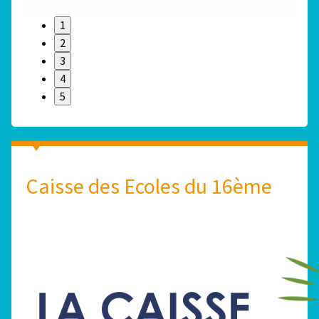
1
2
3
4
5
Caisse des Ecoles du 16ème