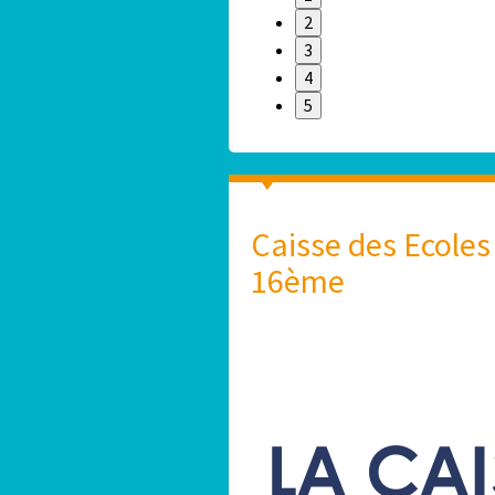
2
3
4
5
Caisse des Ecoles
16ème