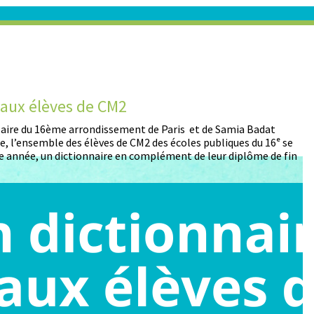
t aux élèves de CM2
D
 Maire du 16ème arrondissement de Paris et de Samia Badat
13
, l’ensemble des élèves de CM2 des écoles publiques du 16ᵉ se
pa
 année, un dictionnaire en complément de leur diplôme de fin
pa