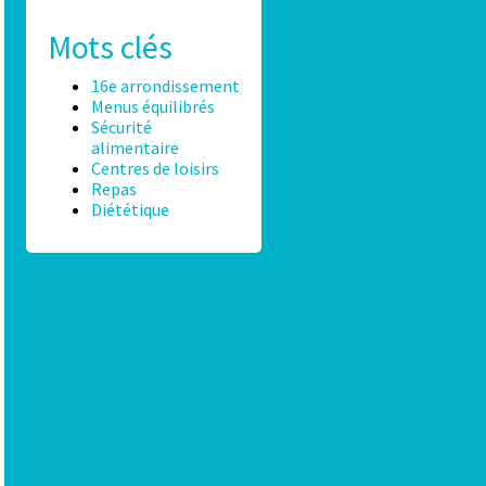
Mots clés
16e arrondissement
Menus équilibrés
Sécurité
alimentaire
Centres de loisirs
Repas
Diététique