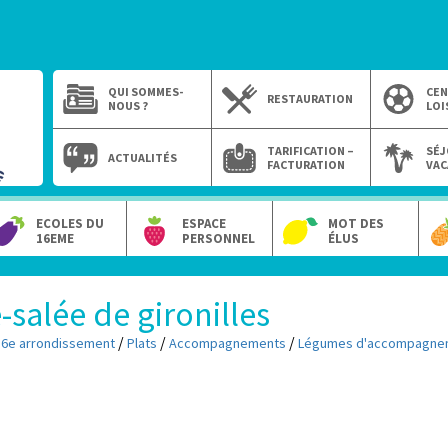
QUI SOMMES-
CEN
RESTAURATION
NOUS ?
LOI
TARIFICATION –
SÉJ
ACTUALITÉS
FACTURATION
VAC
ECOLES DU
ESPACE
MOT DES
16EME
PERSONNEL
ÉLUS
-salée de gironilles
/
/
/
16e arrondissement
Plats
Accompagnements
Légumes d'accompagne