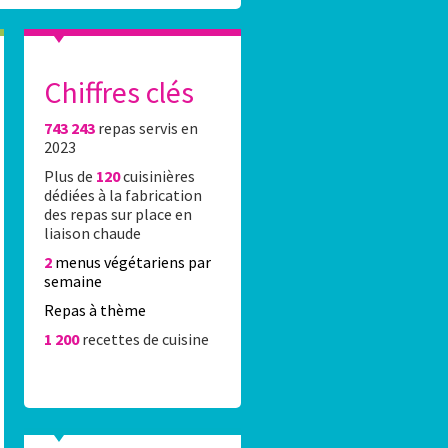
Chiffres clés
743 243
repas servis en
es élèves du 16e réalisent l’affiche Stade Fr
2023
Plus de
120
cuisinières
0 élèves du 16e ont été accueillis Lundi 8 juin 2026 au stade Jean-Bo
dédiées à la fabrication
rticipation au concours de dessin organisé par la Caisse des écoles 
des repas sur place en
rtenariat avec le Stade Français Paris.
liaison chaude
2
menus végétariens par
semaine
Repas à thème
1 200
recettes de cuisine