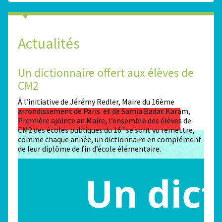
Actualités
Un dictionnaire offert aux élèves de
Des
CM2
Sta
n
À l’initiative de Jérémy Redler, Maire du 16ème
130 é
 dans
arrondissement de Paris et de Samia Badat Karam,
stade
Première ajointe au Maire, l’ensemble des élèves de
conco
CM2 des écoles publiques du 16ᵉ se sont vu remettre,
la ma
comme chaque année, un dictionnaire en complément
Paris
de leur diplôme de fin d’école élémentaire.