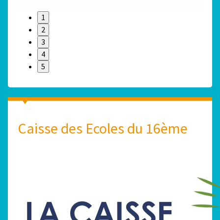
1
2
3
4
5
Caisse des Ecoles du 16ème