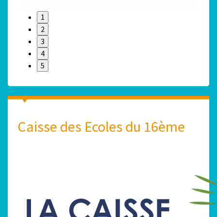
1
2
3
4
5
Caisse des Ecoles du 16ème