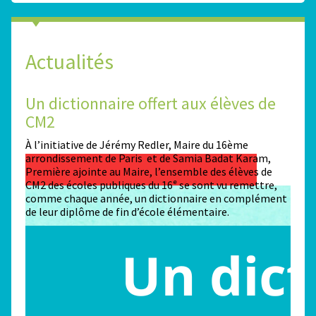
Actualités
Un dictionnaire offert aux élèves de
Des
CM2
Sta
n
À l’initiative de Jérémy Redler, Maire du 16ème
130 é
 dans
arrondissement de Paris et de Samia Badat Karam,
stade
Première ajointe au Maire, l’ensemble des élèves de
conco
CM2 des écoles publiques du 16ᵉ se sont vu remettre,
la ma
comme chaque année, un dictionnaire en complément
Paris
de leur diplôme de fin d’école élémentaire.