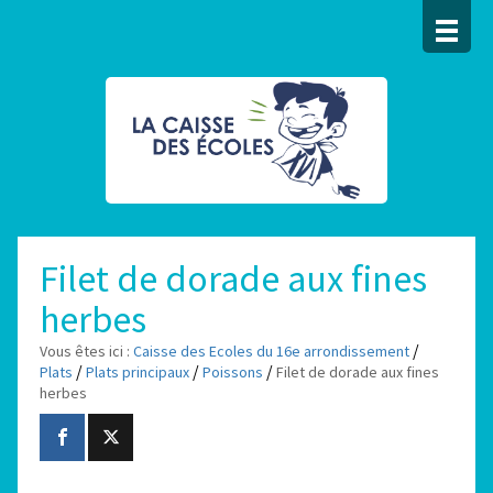
Filet de dorade aux fines
herbes
/
Vous êtes ici :
Caisse des Ecoles du 16e arrondissement
/
/
/
Plats
Plats principaux
Poissons
Filet de dorade aux fines
herbes