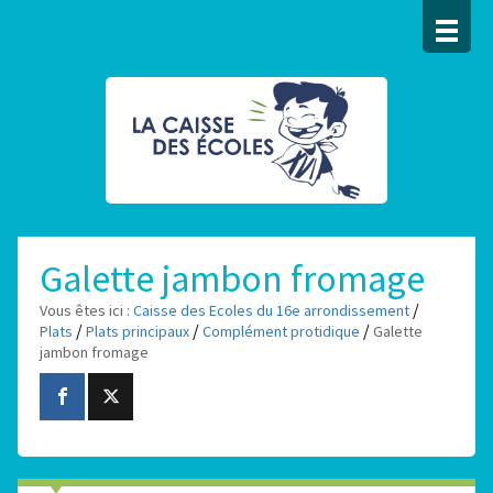
Galette jambon fromage
/
Vous êtes ici :
Caisse des Ecoles du 16e arrondissement
/
/
/
Plats
Plats principaux
Complément protidique
Galette
jambon fromage