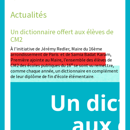
Actualités
Un dictionnaire offert aux élèves de
Des
CM2
Sta
n
À l’initiative de Jérémy Redler, Maire du 16ème
130 é
 dans
arrondissement de Paris et de Samia Badat Karam,
stade
Première ajointe au Maire, l’ensemble des élèves de
conco
CM2 des écoles publiques du 16ᵉ se sont vu remettre,
la ma
comme chaque année, un dictionnaire en complément
Paris
de leur diplôme de fin d’école élémentaire.