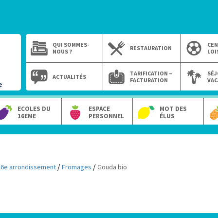
QUI SOMMES-
CEN
RESTAURATION
NOUS ?
LOI
TARIFICATION –
SÉJ
ACTUALITÉS
FACTURATION
VAC
ECOLES DU
ESPACE
MOT DES
16EME
PERSONNEL
ÉLUS
/
/
16e arrondissement
Fromages
Gouda bio