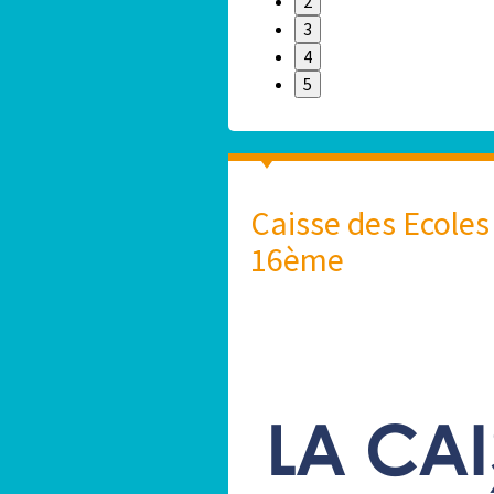
2
3
4
5
Caisse des Ecoles
16ème