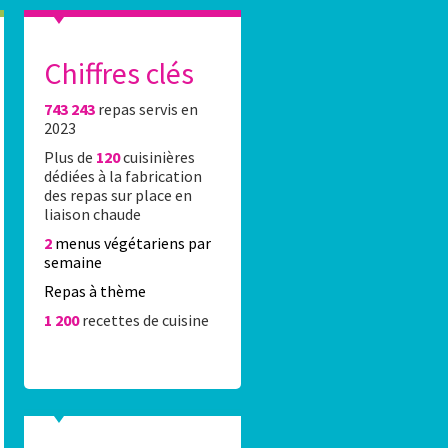
Chiffres clés
743 243
repas servis en
es élèves du 16e réalisent l’affiche Stade Fr
2023
Plus de
120
cuisinières
0 élèves du 16e ont été accueillis Lundi 8 juin 2026 au stade Jean-Bo
dédiées à la fabrication
rticipation au concours de dessin organisé par la Caisse des écoles 
des repas sur place en
rtenariat avec le Stade Français Paris.
liaison chaude
2
menus végétariens par
semaine
Repas à thème
1 200
recettes de cuisine