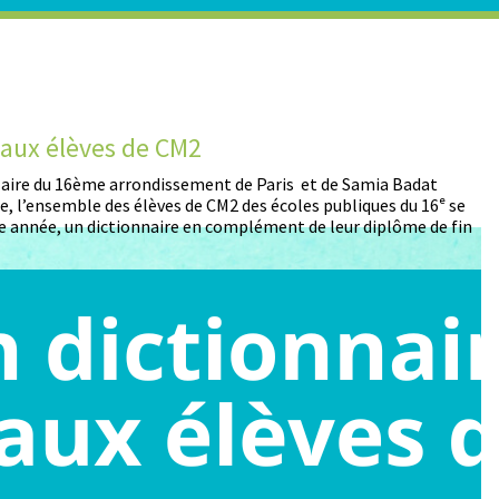
t aux élèves de CM2
D
 Maire du 16ème arrondissement de Paris et de Samia Badat
13
, l’ensemble des élèves de CM2 des écoles publiques du 16ᵉ se
pa
 année, un dictionnaire en complément de leur diplôme de fin
pa