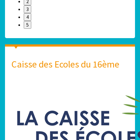
2
3
4
5
Caisse des Ecoles du 16ème