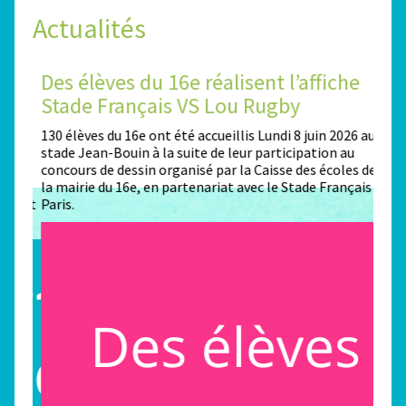
Actualités
de
Des élèves du 16e réalisent l’affiche
Un 
Stade Français VS Lou Rugby
Rol
130 élèves du 16e ont été accueillis Lundi 8 juin 2026 au
Depui
m,
stade Jean-Bouin à la suite de leur participation au
Premi
de
concours de dessin organisé par la Caisse des écoles de
de l’
re,
la mairie du 16e, en partenariat avec le Stade Français
dessi
ément
Paris.
de la
Franç
l’opp