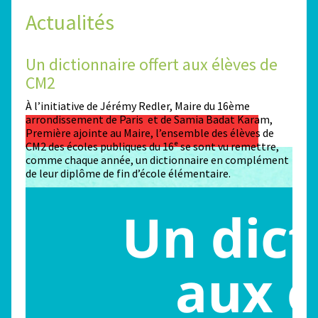
Actualités
Un dictionnaire offert aux élèves de
Des
CM2
Sta
n
À l’initiative de Jérémy Redler, Maire du 16ème
130 é
 dans
arrondissement de Paris et de Samia Badat Karam,
stade
Première ajointe au Maire, l’ensemble des élèves de
conco
CM2 des écoles publiques du 16ᵉ se sont vu remettre,
la ma
comme chaque année, un dictionnaire en complément
Paris
de leur diplôme de fin d’école élémentaire.