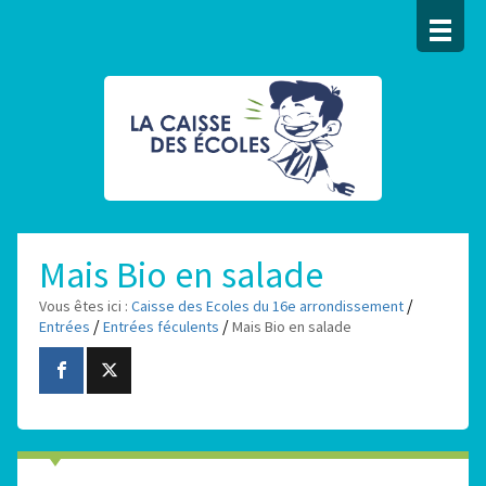
Mais Bio en salade
/
Vous êtes ici :
Caisse des Ecoles du 16e arrondissement
/
/
Entrées
Entrées féculents
Mais Bio en salade