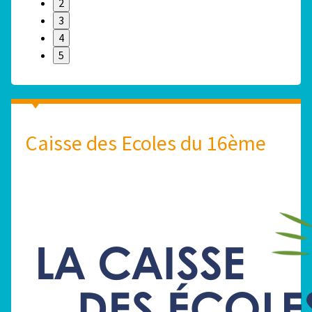
2
3
4
5
Caisse des Ecoles du 16ème