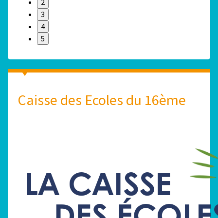
2
3
4
5
Caisse des Ecoles du 16ème