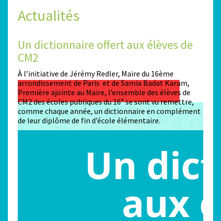
Actualités
Un dictionnaire offert aux élèves de
Des
CM2
Sta
n
À l’initiative de Jérémy Redler, Maire du 16ème
130 é
 dans
arrondissement de Paris et de Samia Badat Karam,
stade
Première ajointe au Maire, l’ensemble des élèves de
conco
CM2 des écoles publiques du 16ᵉ se sont vu remettre,
la ma
comme chaque année, un dictionnaire en complément
Paris
de leur diplôme de fin d’école élémentaire.