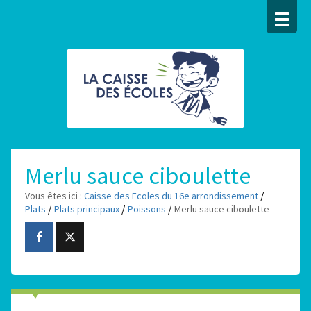
Merlu sauce ciboulette
/
Vous êtes ici :
Caisse des Ecoles du 16e arrondissement
/
/
/
Plats
Plats principaux
Poissons
Merlu sauce ciboulette