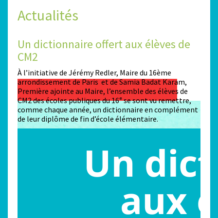
Actualités
Un dictionnaire offert aux élèves de
Des
CM2
Sta
n
À l’initiative de Jérémy Redler, Maire du 16ème
130 é
 dans
arrondissement de Paris et de Samia Badat Karam,
stade
Première ajointe au Maire, l’ensemble des élèves de
conco
CM2 des écoles publiques du 16ᵉ se sont vu remettre,
la ma
comme chaque année, un dictionnaire en complément
Paris
de leur diplôme de fin d’école élémentaire.