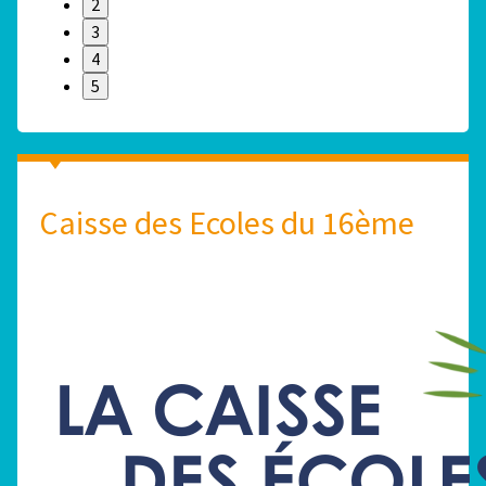
2
3
4
5
Caisse des Ecoles du 16ème