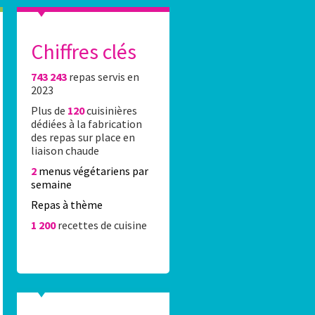
Chiffres clés
743 243
repas servis en
es élèves du 16e réalisent l’affiche Stade Fr
2023
Plus de
120
cuisinières
0 élèves du 16e ont été accueillis Lundi 8 juin 2026 au stade Jean-Bo
dédiées à la fabrication
rticipation au concours de dessin organisé par la Caisse des écoles 
des repas sur place en
rtenariat avec le Stade Français Paris.
liaison chaude
2
menus végétariens par
semaine
Repas à thème
1 200
recettes de cuisine