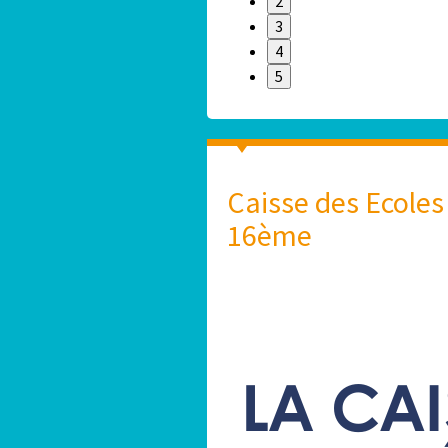
2
3
4
5
Caisse des Ecoles
16ème