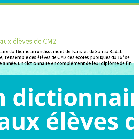
t aux élèves de CM2
D
 Maire du 16ème arrondissement de Paris et de Samia Badat
13
, l’ensemble des élèves de CM2 des écoles publiques du 16ᵉ se
pa
 année, un dictionnaire en complément de leur diplôme de fin
pa