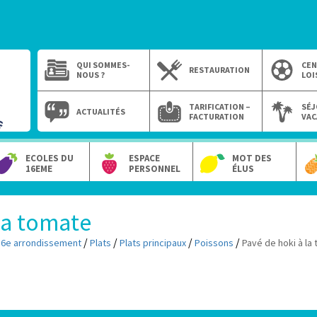
QUI SOMMES-
CEN
RESTAURATION
NOUS ?
LOI
TARIFICATION –
SÉJ
ACTUALITÉS
FACTURATION
VAC
ECOLES DU
ESPACE
MOT DES
16EME
PERSONNEL
ÉLUS
la tomate
/
/
/
/
16e arrondissement
Plats
Plats principaux
Poissons
Pavé de hoki à la