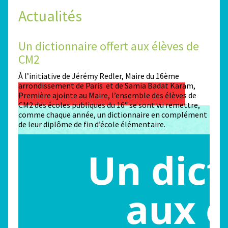
Actualités
Un dictionnaire offert aux élèves de
Des
CM2
Sta
n
À l’initiative de Jérémy Redler, Maire du 16ème
130 é
 dans
arrondissement de Paris et de Samia Badat Karam,
stade
Première ajointe au Maire, l’ensemble des élèves de
conco
CM2 des écoles publiques du 16ᵉ se sont vu remettre,
la ma
comme chaque année, un dictionnaire en complément
Paris
de leur diplôme de fin d’école élémentaire.