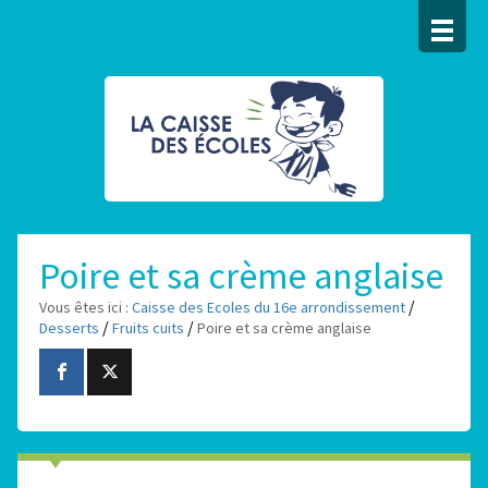
Poire et sa crème anglaise
/
Vous êtes ici :
Caisse des Ecoles du 16e arrondissement
/
/
Desserts
Fruits cuits
Poire et sa crème anglaise