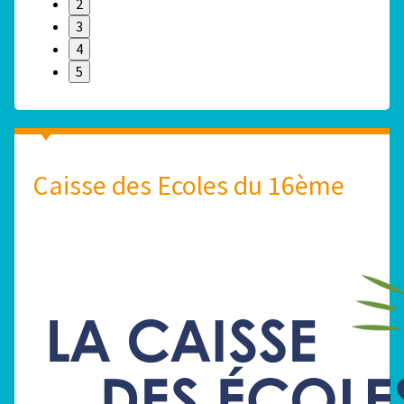
2
3
4
5
Caisse des Ecoles du 16ème