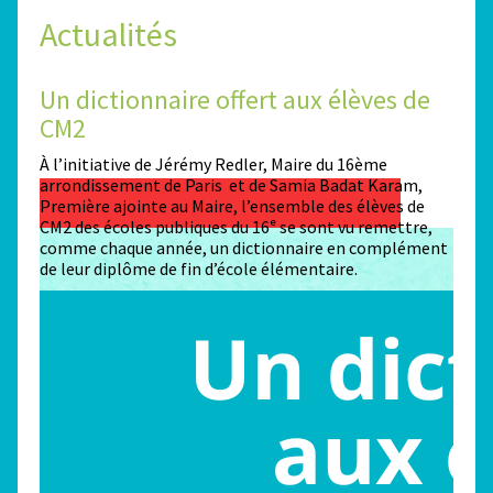
Actualités
Un dictionnaire offert aux élèves de
Des
CM2
Sta
n
À l’initiative de Jérémy Redler, Maire du 16ème
130 é
 dans
arrondissement de Paris et de Samia Badat Karam,
stade
Première ajointe au Maire, l’ensemble des élèves de
conco
CM2 des écoles publiques du 16ᵉ se sont vu remettre,
la ma
comme chaque année, un dictionnaire en complément
Paris
de leur diplôme de fin d’école élémentaire.