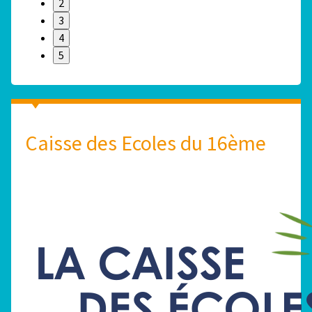
2
3
4
5
Caisse des Ecoles du 16ème