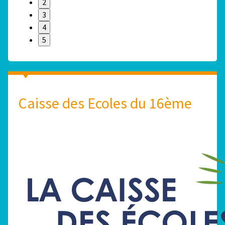
2
3
4
5
Caisse des Ecoles du 16ème