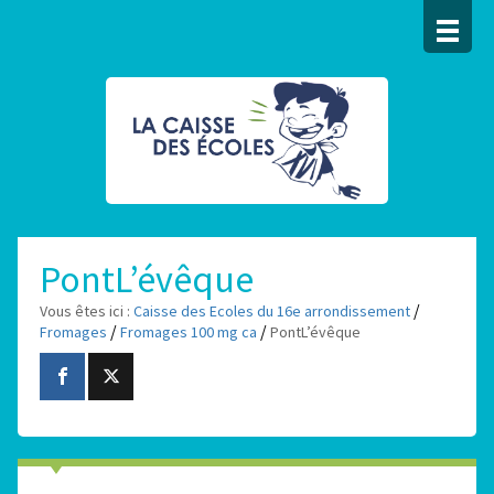
PontL’évêque
/
Vous êtes ici :
Caisse des Ecoles du 16e arrondissement
/
/
Fromages
Fromages 100 mg ca
PontL’évêque