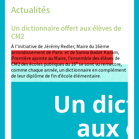
Actualités
Un dictionnaire offert aux élèves de
Des
CM2
Sta
n
À l’initiative de Jérémy Redler, Maire du 16ème
130 é
 dans
arrondissement de Paris et de Samia Badat Karam,
stade
Première ajointe au Maire, l’ensemble des élèves de
conco
CM2 des écoles publiques du 16ᵉ se sont vu remettre,
la ma
comme chaque année, un dictionnaire en complément
Paris
de leur diplôme de fin d’école élémentaire.