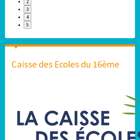
2
3
4
5
Caisse des Ecoles du 16ème