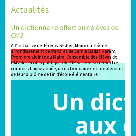
Actualités
Un dictionnaire offert aux élèves de
Des
CM2
Sta
n
À l’initiative de Jérémy Redler, Maire du 16ème
130 é
 dans
arrondissement de Paris et de Samia Badat Karam,
stade
Première ajointe au Maire, l’ensemble des élèves de
conco
CM2 des écoles publiques du 16ᵉ se sont vu remettre,
la ma
comme chaque année, un dictionnaire en complément
Paris
de leur diplôme de fin d’école élémentaire.