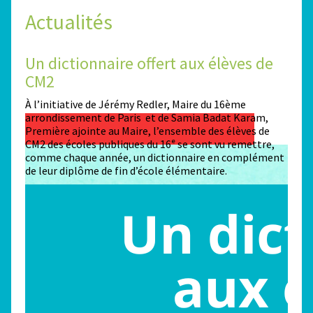
Actualités
Un dictionnaire offert aux élèves de
Des
CM2
Sta
n
À l’initiative de Jérémy Redler, Maire du 16ème
130 é
 dans
arrondissement de Paris et de Samia Badat Karam,
stade
Première ajointe au Maire, l’ensemble des élèves de
conco
CM2 des écoles publiques du 16ᵉ se sont vu remettre,
la ma
comme chaque année, un dictionnaire en complément
Paris
de leur diplôme de fin d’école élémentaire.