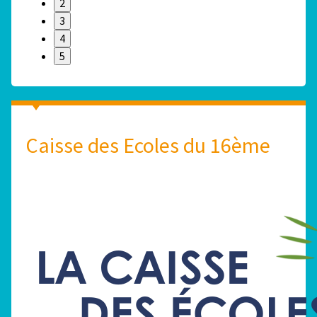
2
3
4
5
Caisse des Ecoles du 16ème