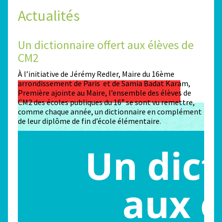
Actualités
Un dictionnaire offert aux élèves de
Des
CM2
Sta
n
À l’initiative de Jérémy Redler, Maire du 16ème
130 é
 dans
arrondissement de Paris et de Samia Badat Karam,
stade
Première ajointe au Maire, l’ensemble des élèves de
conco
CM2 des écoles publiques du 16ᵉ se sont vu remettre,
la ma
comme chaque année, un dictionnaire en complément
Paris
de leur diplôme de fin d’école élémentaire.