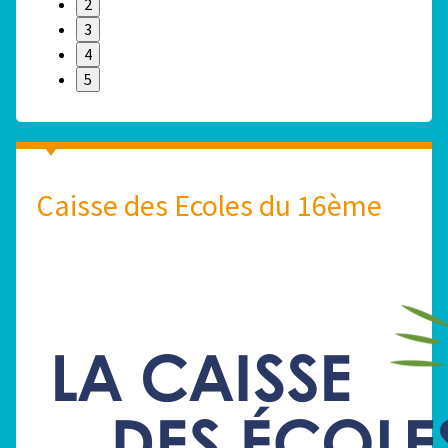
2
3
4
5
Caisse des Ecoles du 16ème