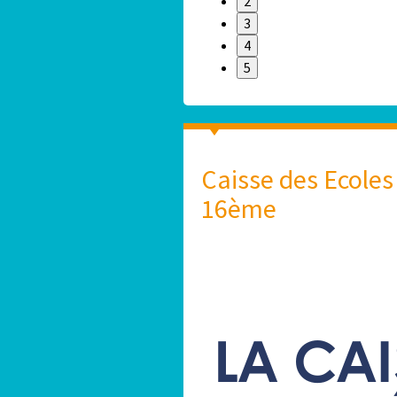
2
3
4
5
Caisse des Ecoles
16ème