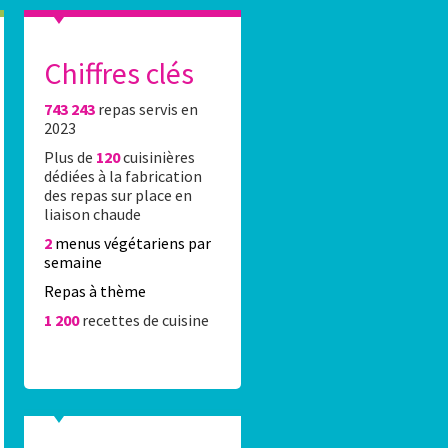
Chiffres clés
743 243
repas servis en
es élèves du 16e réalisent l’affiche Stade Fr
2023
Plus de
120
cuisinières
0 élèves du 16e ont été accueillis Lundi 8 juin 2026 au stade Jean-Bo
dédiées à la fabrication
rticipation au concours de dessin organisé par la Caisse des écoles 
des repas sur place en
rtenariat avec le Stade Français Paris.
liaison chaude
2
menus végétariens par
semaine
Repas à thème
1 200
recettes de cuisine