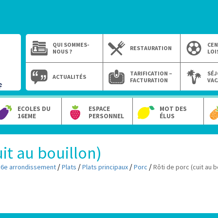
QUI SOMMES-
CEN
RESTAURATION
NOUS ?
LOI
TARIFICATION –
SÉJ
ACTUALITÉS
FACTURATION
VAC
ECOLES DU
ESPACE
MOT DES
16EME
PERSONNEL
ÉLUS
uit au bouillon)
/
/
/
/
16e arrondissement
Plats
Plats principaux
Porc
Rôti de porc (cuit au b