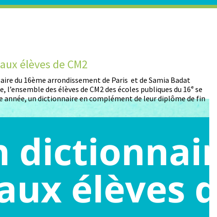
t aux élèves de CM2
D
 Maire du 16ème arrondissement de Paris et de Samia Badat
13
, l’ensemble des élèves de CM2 des écoles publiques du 16ᵉ se
pa
 année, un dictionnaire en complément de leur diplôme de fin
pa