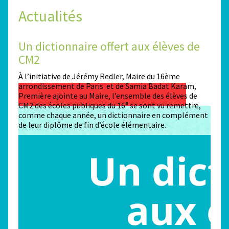
Actualités
Un dictionnaire offert aux élèves de
Des
CM2
Sta
n
À l’initiative de Jérémy Redler, Maire du 16ème
130 é
 dans
arrondissement de Paris et de Samia Badat Karam,
stade
Première ajointe au Maire, l’ensemble des élèves de
conco
CM2 des écoles publiques du 16ᵉ se sont vu remettre,
la ma
comme chaque année, un dictionnaire en complément
Paris
de leur diplôme de fin d’école élémentaire.