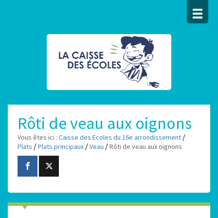
Rôti de veau aux oignons
/
Vous êtes ici :
Caisse des Ecoles du 16e arrondissement
/
/
/
Plats
Plats principaux
Veau
Rôti de veau aux oignons