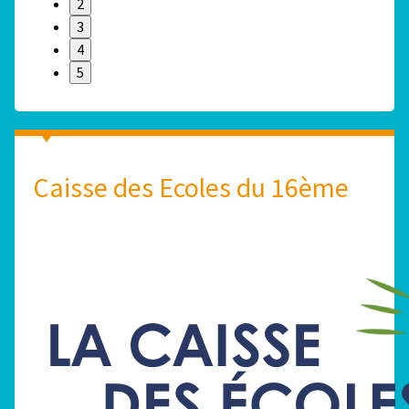
2
3
4
5
Caisse des Ecoles du 16ème