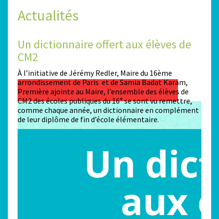
Actualités
Un dictionnaire offert aux élèves de
Des
CM2
Sta
n
À l’initiative de Jérémy Redler, Maire du 16ème
130 é
 dans
arrondissement de Paris et de Samia Badat Karam,
stade
Première ajointe au Maire, l’ensemble des élèves de
conco
CM2 des écoles publiques du 16ᵉ se sont vu remettre,
la ma
comme chaque année, un dictionnaire en complément
Paris
de leur diplôme de fin d’école élémentaire.