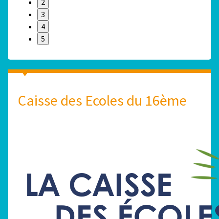
2
3
4
5
Caisse des Ecoles du 16ème