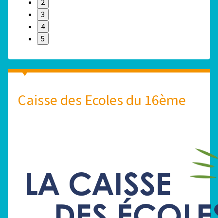
2
3
4
5
Caisse des Ecoles du 16ème