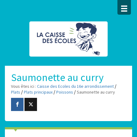
Saumonette au curry
/
Vous êtes ici :
Caisse des Ecoles du 16e arrondissement
/
/
/
Plats
Plats principaux
Poissons
Saumonette au curry