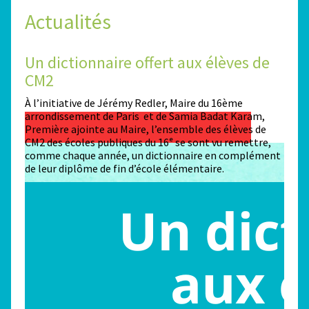
Actualités
Un dictionnaire offert aux élèves de
Des
CM2
Sta
n
À l’initiative de Jérémy Redler, Maire du 16ème
130 é
 dans
arrondissement de Paris et de Samia Badat Karam,
stade
Première ajointe au Maire, l’ensemble des élèves de
conco
CM2 des écoles publiques du 16ᵉ se sont vu remettre,
la ma
comme chaque année, un dictionnaire en complément
Paris
de leur diplôme de fin d’école élémentaire.