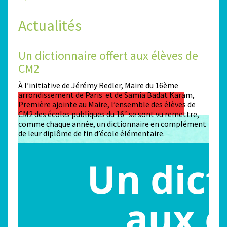
Actualités
Un dictionnaire offert aux élèves de
Des
CM2
Sta
n
À l’initiative de Jérémy Redler, Maire du 16ème
130 é
 dans
arrondissement de Paris et de Samia Badat Karam,
stade
Première ajointe au Maire, l’ensemble des élèves de
conco
CM2 des écoles publiques du 16ᵉ se sont vu remettre,
la ma
comme chaque année, un dictionnaire en complément
Paris
de leur diplôme de fin d’école élémentaire.