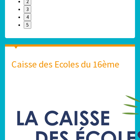
2
3
4
5
Caisse des Ecoles du 16ème