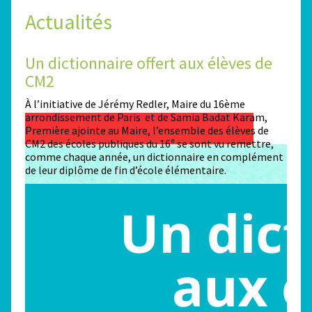
Actualités
Un dictionnaire offert aux élèves de
Des
CM2
Sta
n
À l’initiative de Jérémy Redler, Maire du 16ème
130 é
 dans
arrondissement de Paris et de Samia Badat Karam,
stade
Première ajointe au Maire, l’ensemble des élèves de
conco
CM2 des écoles publiques du 16ᵉ se sont vu remettre,
la ma
comme chaque année, un dictionnaire en complément
Paris
de leur diplôme de fin d’école élémentaire.