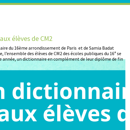
t aux élèves de CM2
D
 Maire du 16ème arrondissement de Paris et de Samia Badat
13
, l’ensemble des élèves de CM2 des écoles publiques du 16ᵉ se
pa
 année, un dictionnaire en complément de leur diplôme de fin
pa