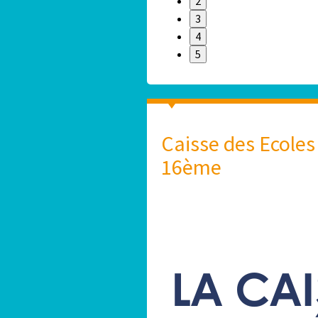
2
3
4
5
Caisse des Ecoles
16ème