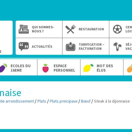
QUI SOMMES-
CEN
RESTAURATION
NOUS ?
LOI
TARIFICATION –
SÉJ
ACTUALITÉS
FACTURATION
VAC
ECOLES DU
ESPACE
MOT DES
16EME
PERSONNEL
ÉLUS
nnaise
/
/
/
/
16e arrondissement
Plats
Plats principaux
Bœuf
Steak à la dijonnaise