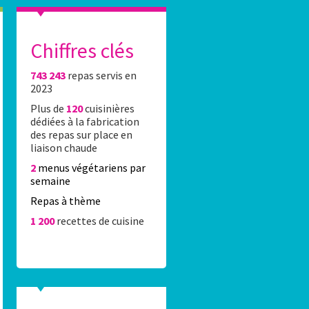
Chiffres clés
743 243
repas servis en
es élèves du 16e réalisent l’affiche Stade Fr
2023
Plus de
120
cuisinières
0 élèves du 16e ont été accueillis Lundi 8 juin 2026 au stade Jean-Bo
dédiées à la fabrication
rticipation au concours de dessin organisé par la Caisse des écoles 
des repas sur place en
rtenariat avec le Stade Français Paris.
liaison chaude
2
menus végétariens par
semaine
Repas à thème
1 200
recettes de cuisine