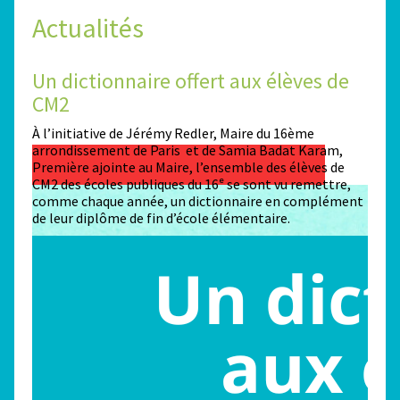
Actualités
Un dictionnaire offert aux élèves de
Des
CM2
Sta
n
À l’initiative de Jérémy Redler, Maire du 16ème
130 é
 dans
arrondissement de Paris et de Samia Badat Karam,
stade
Première ajointe au Maire, l’ensemble des élèves de
conco
CM2 des écoles publiques du 16ᵉ se sont vu remettre,
la ma
comme chaque année, un dictionnaire en complément
Paris
de leur diplôme de fin d’école élémentaire.