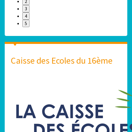
2
3
4
5
Caisse des Ecoles du 16ème