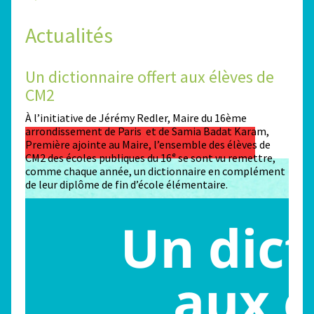
Actualités
Un dictionnaire offert aux élèves de
Des
CM2
Sta
n
À l’initiative de Jérémy Redler, Maire du 16ème
130 é
 dans
arrondissement de Paris et de Samia Badat Karam,
stade
Première ajointe au Maire, l’ensemble des élèves de
conco
CM2 des écoles publiques du 16ᵉ se sont vu remettre,
la ma
comme chaque année, un dictionnaire en complément
Paris
de leur diplôme de fin d’école élémentaire.